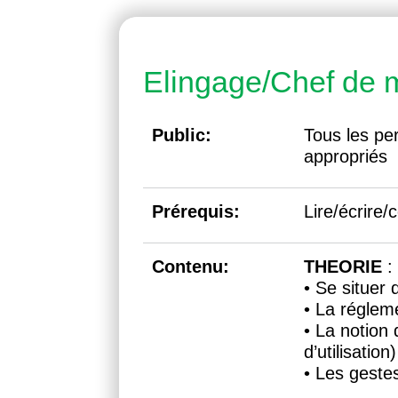
Elingage/Chef de
Public:
Tous les pe
appropriés
Prérequis:
Lire/écrire/
Contenu:
THEORIE
:
• Se situer
• La régleme
• La notion
d’utilisation)
• Les gest