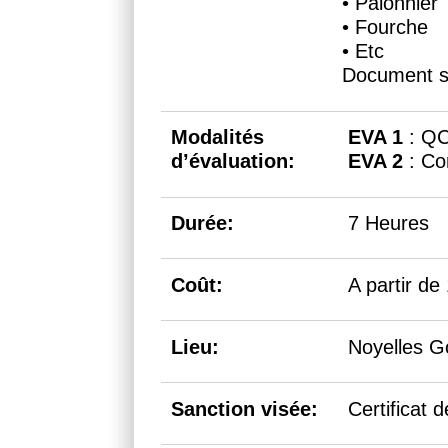
• Palonnier
• Fourche
• Etc
Document su
Modalités 
EVA 1
 : Q
d’évaluation:
EVA 2
 : Co
Durée:
7 Heures
Coût:
A partir de
Lieu:
Noyelles Go
Sanction visée:
Certificat 