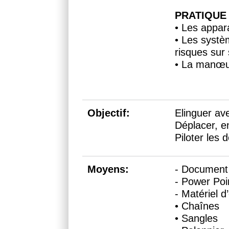
PRATIQUE 
• Les appara
• Les systè
risques sur 
• La manœuvr
Objectif:
Elinguer av
Déplacer, en
Piloter les
Moyens:
- Document 
- Power Poi
- Matériel d
• Chaînes
• Sangles