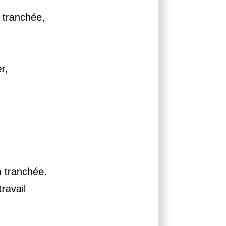
 tranchée,
r,
n tranchée.
ravail