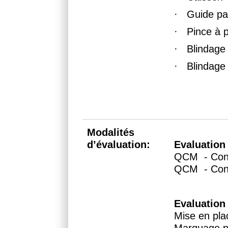
· Guide palf
· Pince à p
· Blindage 
· Blindage
Modalités 
d’évaluation:
Evaluation 
QCM  - Conn
QCM  - Conn
Evaluation 
Mise en pl