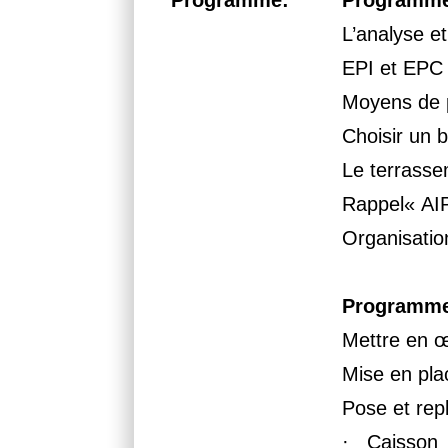
Programme:
Programme
L’analyse e
EPI et EPC «
Moyens de p
Choisir un 
Le terrasse
Rappel« AI
Organisation
Programme
Mettre en œ
Mise en pla
Pose et repl
· Caisson